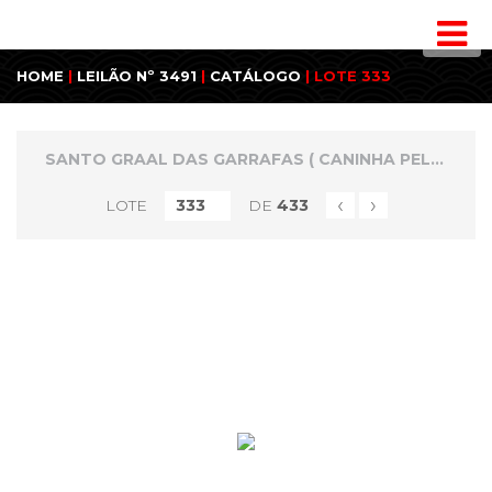
HOME
|
LEILÃO Nº 3491
|
CATÁLOGO
| LOTE 333
SANTO GRAAL DAS GARRAFAS ( CANINHA PELÉ ) E MINIATURAS ESPECIAIS
‹
›
LOTE
DE
433