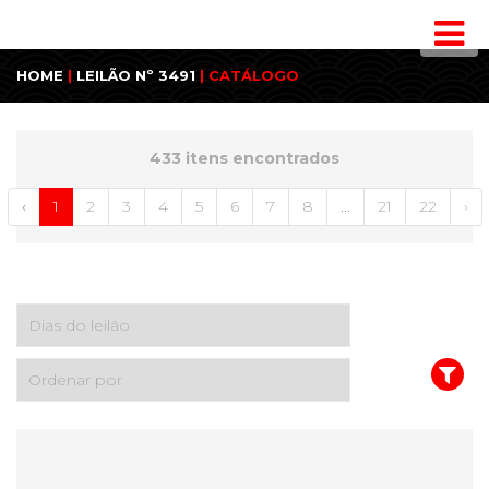
HOME
|
LEILÃO Nº 3491
| CATÁLOGO
433 itens encontrados
‹
1
2
3
4
5
6
7
8
...
21
22
›