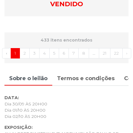
VENDIDO
433 itens encontrados
‹
1
2
3
4
5
6
7
8
...
21
22
›
Sobre o leilão
Termos e condições
Co
DATA:
Dia 30/09 ÀS 20H00
Dia 01/10 ÀS 20H00
Dia 02/10 ÀS 20H00
EXPOSIÇÃO: