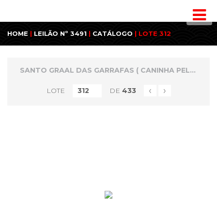
HOME
|
LEILÃO Nº 3491
|
CATÁLOGO
| LOTE 312
SANTO GRAAL DAS GARRAFAS ( CANINHA PELÉ ) E MINIATURAS ESPECIAIS
‹
›
LOTE
DE
433