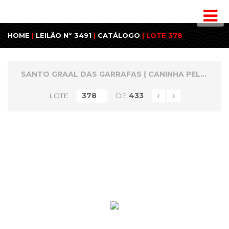
HOME
|
LEILÃO Nº 3491
|
CATÁLOGO
| LOTE 378
SANTO GRAAL DAS GARRAFAS ( CANINHA PELÉ ) E MINIATURAS ESPECIAIS
‹
›
LOTE
DE
433