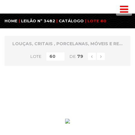
HOME
|
LEILÃO Nº 3482
|
CATÁLOGO
| LOTE 60
LOUÇAS, CRITAIS , PORCELANAS, MÓVEIS E REMANESCENTES RESIDENCIAIS
‹
›
LOTE
DE
79