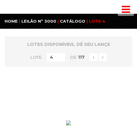
HOME
|
LEILÃO Nº 3000
|
CATÁLOGO
| LOTE 4
LOTES DISPONÍVEIS, DÊ SEU LANÇE
‹
›
LOTE
DE
117