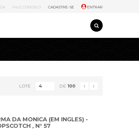
UDA
FALE CONOSCO
CADASTRE-SE
ENTRAR
‹
›
LOTE
DE
100
URMA DA MONICA (EM INGLES) -
PSCOTCH , N° 57